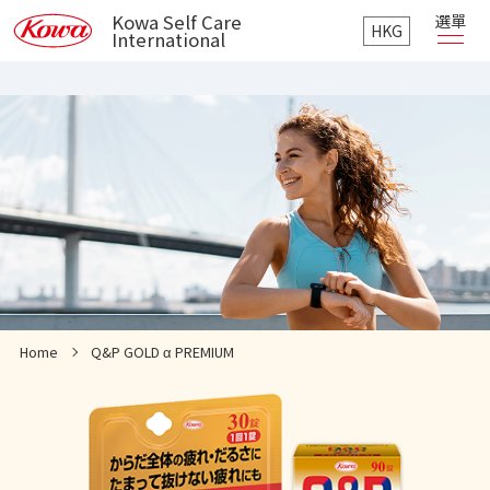
選單
Kowa Self Care
HKG
International
Home
Q&P GOLD α PREMIUM