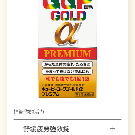
捍衛你的活力
舒緩疲勞強效錠