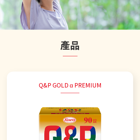
產品
Q&P GOLD α PREMIUM