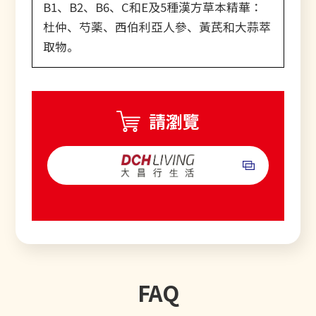
B1、B2、B6、C和E及5種漢方草本精華：
杜仲、芍薬、西伯利亞人參、黃芪和大蒜萃
取物。
請瀏覽
FAQ