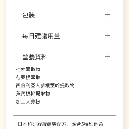
包裝
每日建議用量
營養資料
- 杜仲萃取物
- 芍藥根萃取
- 西伯利亞人參根莖幹提取物
- 黃芪根幹提取物
- 加工大蒜粉
日本科研舒緩疲勞配方，匯合5種維他命