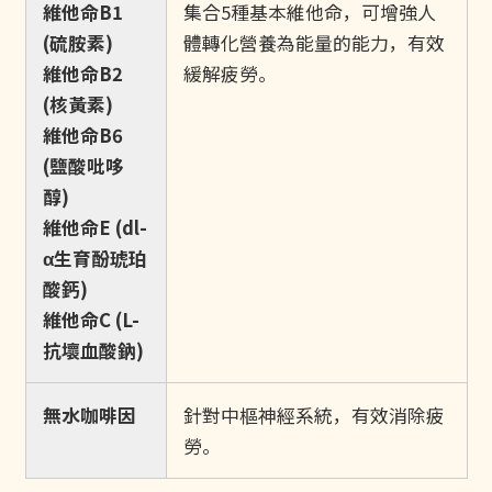
維他命B1
集合5種基本維他命，可增強人
(硫胺素)
體轉化營養為能量的能力，有效
維他命B2
緩解疲勞。
(核黃素)
維他命B6
(鹽酸吡哆
醇)
維他命E (dl-
α生育酚琥珀
酸鈣)
維他命C (L-
抗壞血酸鈉)
無水咖啡因
針對中樞神經系統，有效消除疲
勞。