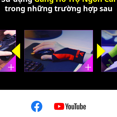
trong những trường hợp sau