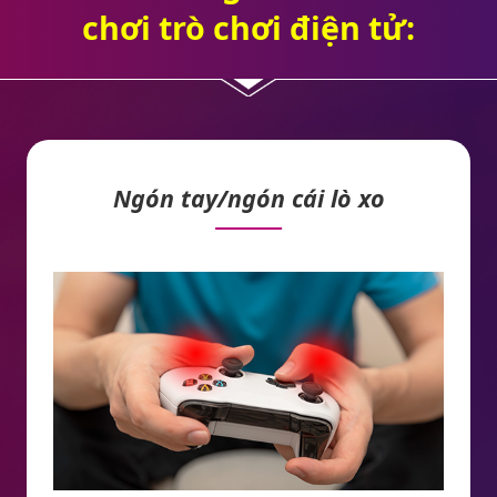
chơi trò chơi điện tử:
Ngón tay/ngón cái lò xo