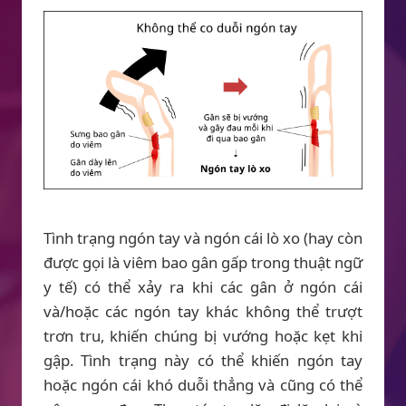
Tình trạng ngón tay và ngón cái lò xo (hay còn
được gọi là viêm bao gân gấp trong thuật ngữ
y tế) có thể xảy ra khi các gân ở ngón cái
và/hoặc các ngón tay khác không thể trượt
trơn tru, khiến chúng bị vướng hoặc kẹt khi
gập. Tình trạng này có thể khiến ngón tay
hoặc ngón cái khó duỗi thẳng và cũng có thể