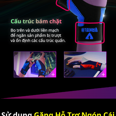
Sử dụng
Găng Hỗ Trợ Ngón Cái